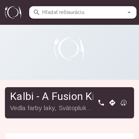
Reštaurácie
/
Kalbi - A Fusion Kitchen
Hľadať reštauráciu
Kalbi - A Fusion Kitchen
Vedla farby laky, Svätoplukova 49, 821 08 Bratislava-Ružinov, Slovensko