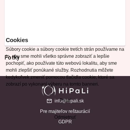
Cookies
Súbory cookie a súbory cookie tretích strán používame na
to, aby sme mohli všetko správne zobraziť a lepšie
Fotky
pochopiť, ako používate túto webovú lokalitu, aby sme
mohli zlepšiť ponúkané služby. Rozhodnutia môžete
kedykoľvek zmeniť pomocou tlačidla cookie, ktoré sa
zobrazí po vykonaní výberu na tomto banneri.
Prijať
info@hipali.sk
Pre majiteľov reštaurácií
Odmietnuť
GDPR