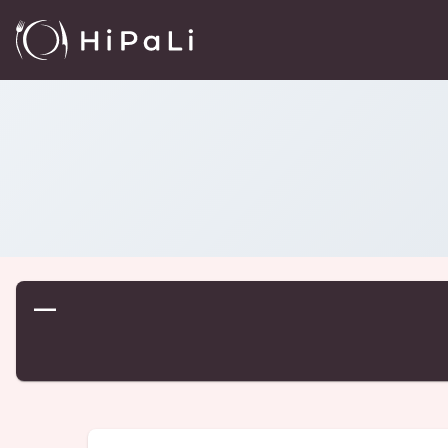
Reštaurácie
/
…
—