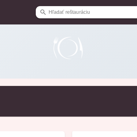
Hľadať reštauráciu