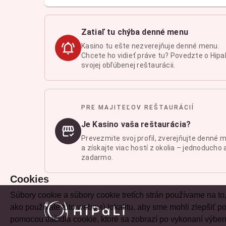
Zatiaľ tu chýba denné menu
Kasino tu ešte nezverejňuje denné menu.
Chcete ho vidieť práve tu? Povedzte o Hipal
svojej obľúbenej reštaurácii.
PRE MAJITEĽOV REŠTAURÁCIÍ
Je Kasino vaša reštaurácia?
Prevezmite svoj profil, zverejňujte denné 
a získajte viac hostí z okolia – jednoducho 
zadarmo.
Cookies
Súbory cookie a súbory cookie tretích strán používame na to
ako používate túto webovú lokalitu, aby sme mohli zlepšiť
pomocou tlačidla cookie, ktoré sa zobrazí po vykonaní výber