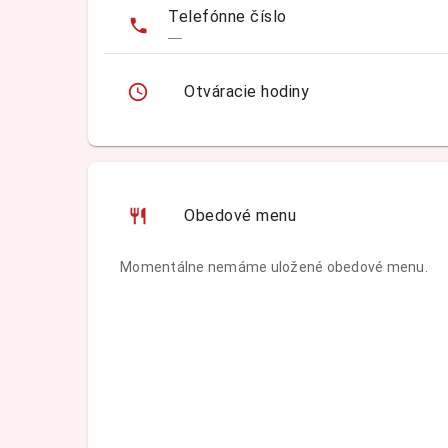
Telefónne číslo
—
Otváracie hodiny
Obedové menu
Momentálne nemáme uložené obedové menu.