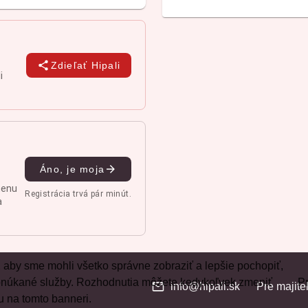
Zdieľať Hipali
i
Áno, je moja
menu
Registrácia trvá pár minút.
a
, aby sme mohli všetko správne zobraziť a lepšie pochopiť,
 ponúkané služby. Rozhodnutia môžete kedykoľvek zmeniť
Pr
info@hipali.sk
Pre majite
u na tomto banneri.