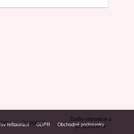
Ďalšie informácie a
ijať
Odmietnuť
ľov reštaurácií
GDPR
Obchodné podmienky
prispôsobenie