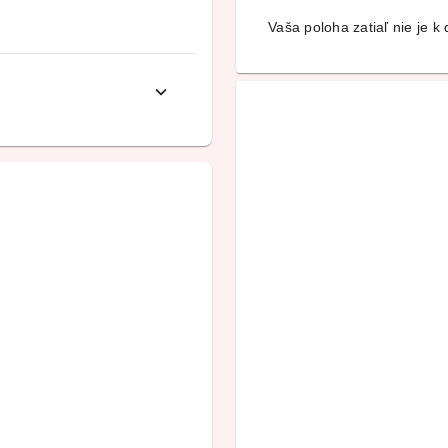
Vaša poloha zatiaľ nie je k d