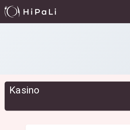
Reštaurácie
/
Kasino
Kasino