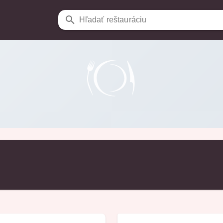
Hľadať reštauráciu