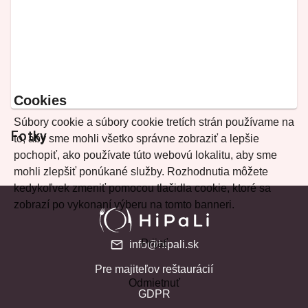
Cookies
Súbory cookie a súbory cookie tretích strán používame na
Fotky
to, aby sme mohli všetko správne zobraziť a lepšie
pochopiť, ako používate túto webovú lokalitu, aby sme
mohli zlepšiť ponúkané služby. Rozhodnutia môžete
kedykoľvek zmeniť pomocou tlačidla cookie, ktoré sa
zobrazí po vykonaní výberu na tomto banneri.
Prijať
info@hipali.sk
Pre majiteľov reštaurácií
Odmietnuť
GDPR