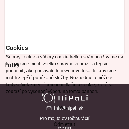
Cookies
Súbory cookie a súbory cookie tretích strán používame na
to, aby sme mohli všetko správne zobraziť a lepšie
Fotky
pochopiť, ako používate túto webovú lokalitu, aby sme
mohli zlepšiť ponúkané služby. Rozhodnutia môžete
kedykoľvek zmeniť pomocou tlačidla cookie, ktoré sa
zobrazí po vykonaní výberu na tomto banneri.
Prijať
info@hipali.sk
Pre majiteľov reštaurácií
Odmietnuť
GDPR