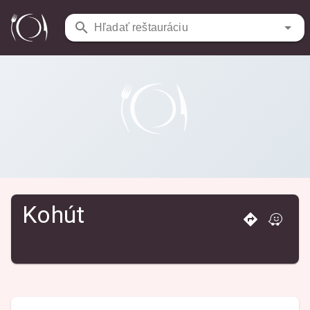
Reštaurácie
/
Kohút
Hľadať reštauráciu
Kohút