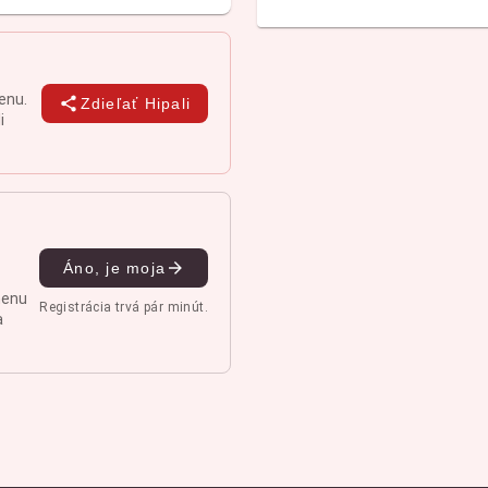
enu.
Zdieľať Hipali
i
Áno, je moja
menu
Registrácia trvá pár minút.
a