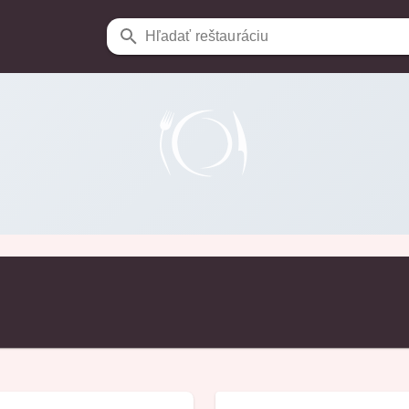
Hľadať reštauráciu