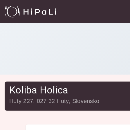
Reštaurácie
/
Koliba Holica
Koliba Holica
Huty 227, 027 32 Huty, Slovensko