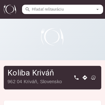
Reštaurácie
/
Koliba Kriváň
Hľadať reštauráciu
Koliba Kriváň
962 04 Kriváň, Slovensko