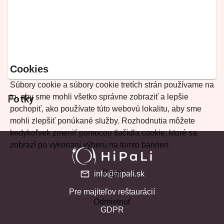
Cookies
Súbory cookie a súbory cookie tretích strán používame na
to, aby sme mohli všetko správne zobraziť a lepšie
Fotky
pochopiť, ako používate túto webovú lokalitu, aby sme
mohli zlepšiť ponúkané služby. Rozhodnutia môžete
kedykoľvek zmeniť pomocou tlačidla cookie, ktoré sa
zobrazí po vykonaní výberu na tomto banneri.
Prijať
info@hipali.sk
Pre majiteľov reštaurácií
Odmietnuť
GDPR