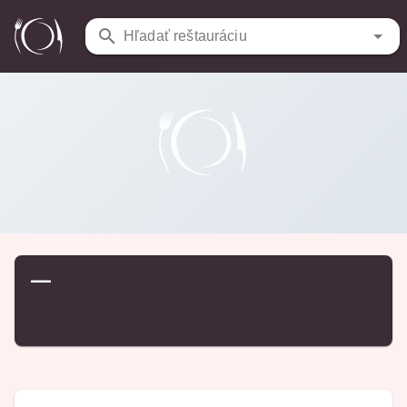
Reštaurácie
/
…
Hľadať reštauráciu
—