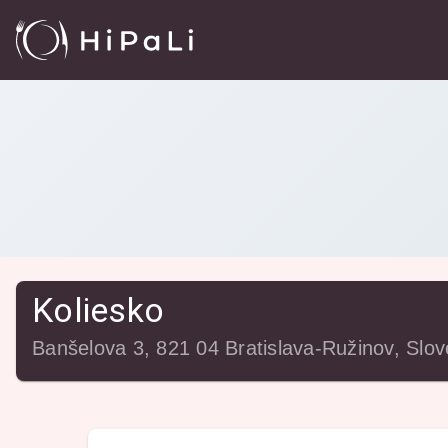
Reštaurácie
/
Koliesko
Koliesko
Banšelova 3, 821 04 Bratislava-Ružinov, Slo