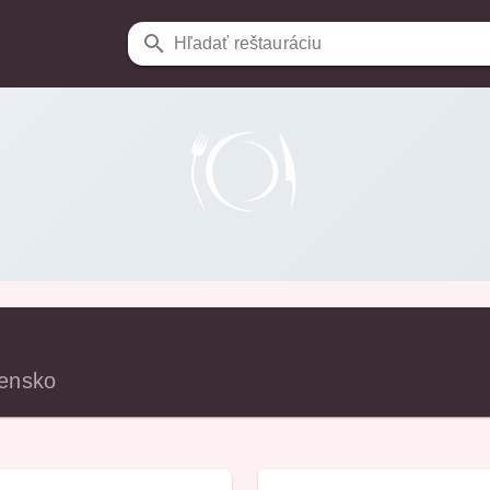
Hľadať reštauráciu
vensko