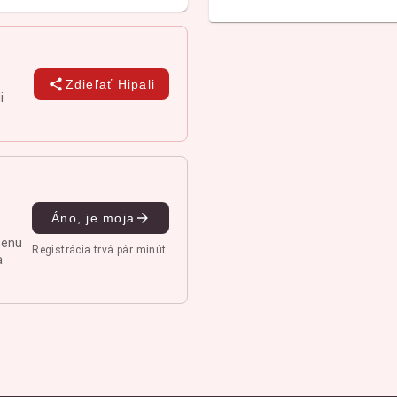
Zdieľať Hipali
i
Áno, je moja
menu
Registrácia trvá pár minút.
a