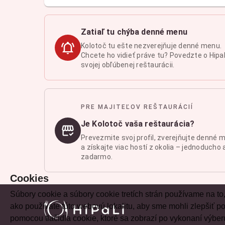
Zatiaľ tu chýba denné menu
Kolotoč tu ešte nezverejňuje denné menu.
Chcete ho vidieť práve tu? Povedzte o Hipal
svojej obľúbenej reštaurácii.
PRE MAJITEĽOV REŠTAURÁCIÍ
Je Kolotoč vaša reštaurácia?
Prevezmite svoj profil, zverejňujte denné 
a získajte viac hostí z okolia – jednoducho 
zadarmo.
Cookies
Súbory cookie a súbory cookie tretích strán používame na to
ako používate túto webovú lokalitu, aby sme mohli zlepšiť
pomocou tlačidla cookie, ktoré sa zobrazí po vykonaní výber