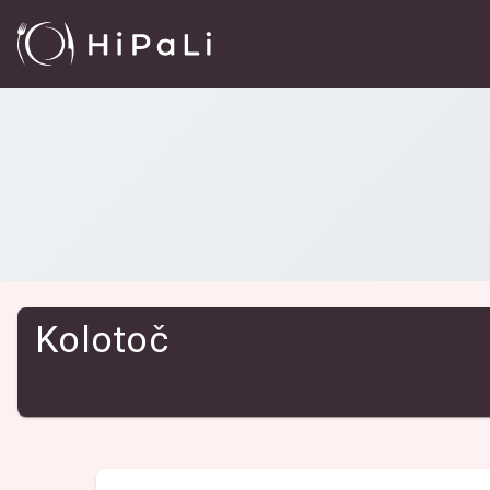
Reštaurácie
/
Kolotoč
Kolotoč