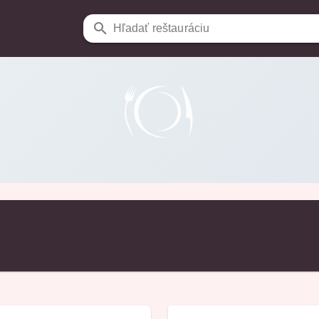
Hľadať reštauráciu