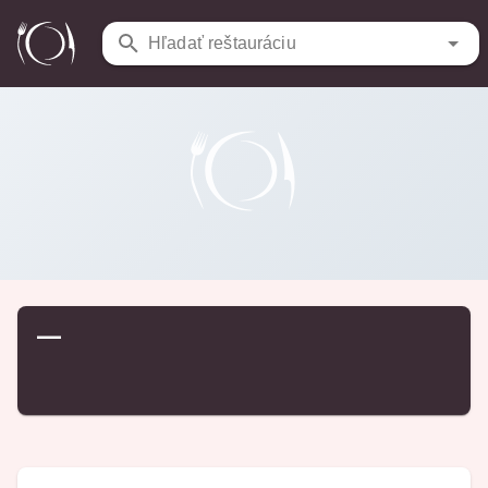
Reštaurácie
/
…
Hľadať reštauráciu
—