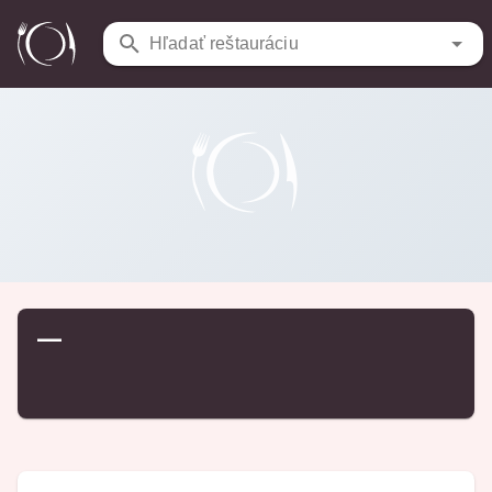
Reštaurácie
/
…
Hľadať reštauráciu
—