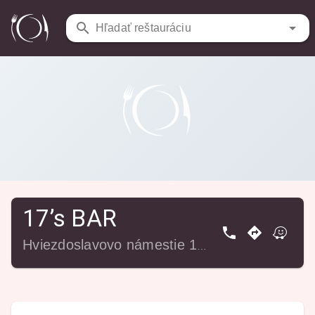
Reštaurácie
/
17’s BAR
Hľadať reštauráciu
17’s BAR
Hviezdoslavovo námestie 171/17, 811 02 Bratislava-Staré Mesto, Slovensko