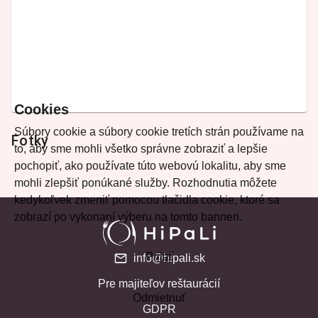
Cookies
Súbory cookie a súbory cookie tretích strán používame na
Fotky
to, aby sme mohli všetko správne zobraziť a lepšie
pochopiť, ako používate túto webovú lokalitu, aby sme
mohli zlepšiť ponúkané služby. Rozhodnutia môžete
kedykoľvek zmeniť pomocou tlačidla cookie, ktoré sa
zobrazí po vykonaní výberu na tomto banneri.
Prijať
info@hipali.sk
Pre majiteľov reštaurácií
Odmietnuť
GDPR