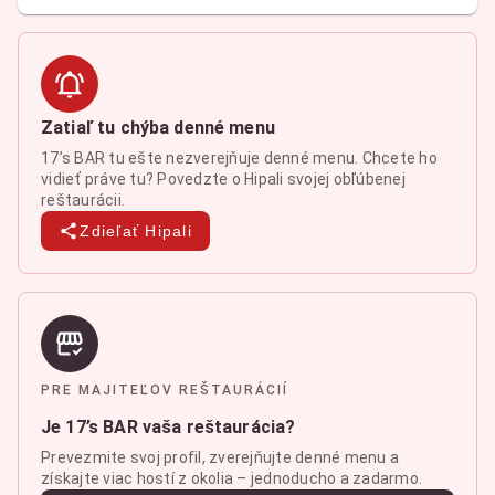
Zatiaľ tu chýba denné menu
17’s BAR tu ešte nezverejňuje denné menu. Chcete ho
vidieť práve tu? Povedzte o Hipali svojej obľúbenej
reštaurácii.
Zdieľať Hipali
PRE MAJITEĽOV REŠTAURÁCIÍ
Je 17’s BAR vaša reštaurácia?
Prevezmite svoj profil, zverejňujte denné menu a
získajte viac hostí z okolia – jednoducho a zadarmo.