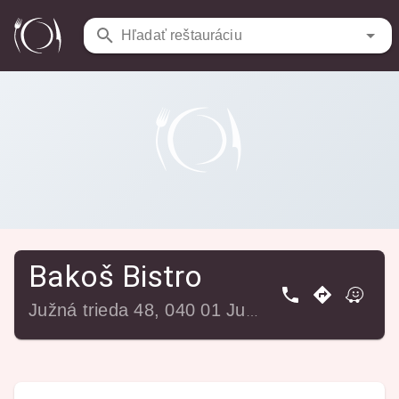
Reštaurácie
/
Bakoš Bistro
Hľadať reštauráciu
Bakoš Bistro
Južná trieda 48, 040 01 Juh, Slovensko