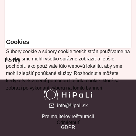
Cookies
Súbory cookie a súbory cookie tretích strán používame na
to, aby sme mohli všetko správne zobraziť a lepšie
Fotky
pochopiť, ako používate túto webovú lokalitu, aby sme
mohli zlepšiť ponúkané služby. Rozhodnutia môžete
kedykoľvek zmeniť pomocou tlačidla cookie, ktoré sa
zobrazí po vykonaní výberu na tomto banneri.
Prijať
info@hipali.sk
Pre majiteľov reštaurácií
Odmietnuť
GDPR