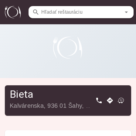
Reštaurácie
/
Bieta
Hľadať reštauráciu
Bieta
Kalvárenska, 936 01 Šahy, Slovensko