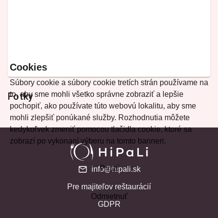
Cookies
Súbory cookie a súbory cookie tretích strán používame na
to, aby sme mohli všetko správne zobraziť a lepšie
Fotky
pochopiť, ako používate túto webovú lokalitu, aby sme
mohli zlepšiť ponúkané služby. Rozhodnutia môžete
kedykoľvek zmeniť pomocou tlačidla cookie, ktoré sa
zobrazí po vykonaní výberu na tomto banneri.
Prijať
info@hipali.sk
Pre majiteľov reštaurácií
Odmietnuť
GDPR