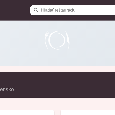
Hľadať reštauráciu
vensko