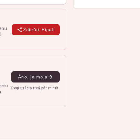
enu.
Zdieľať Hipali
i
Áno, je moja
menu
Registrácia trvá pár minút.
a