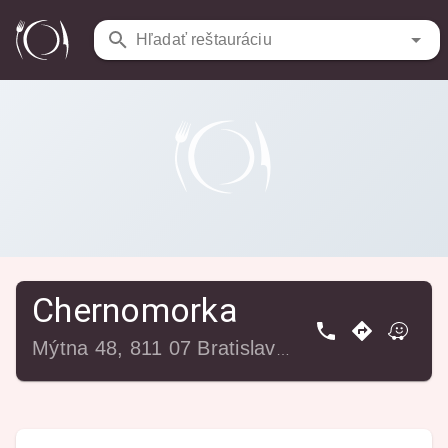
Reštaurácie
/
Chernomorka
Hľadať reštauráciu
Chernomorka
Mýtna 48, 811 07 Bratislava-Staré Mesto, Slovensko