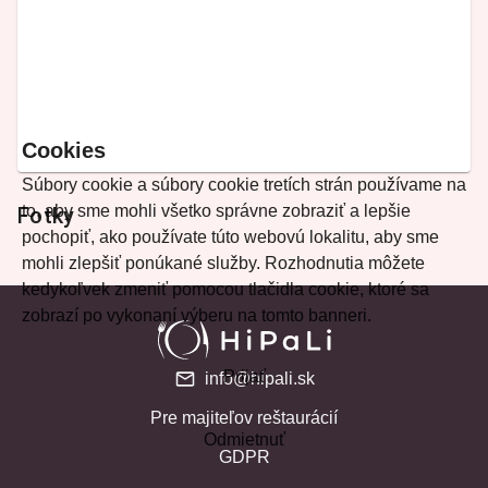
Cookies
Súbory cookie a súbory cookie tretích strán používame na
to, aby sme mohli všetko správne zobraziť a lepšie
Fotky
pochopiť, ako používate túto webovú lokalitu, aby sme
mohli zlepšiť ponúkané služby. Rozhodnutia môžete
kedykoľvek zmeniť pomocou tlačidla cookie, ktoré sa
zobrazí po vykonaní výberu na tomto banneri.
Prijať
info@hipali.sk
Pre majiteľov reštaurácií
Odmietnuť
GDPR