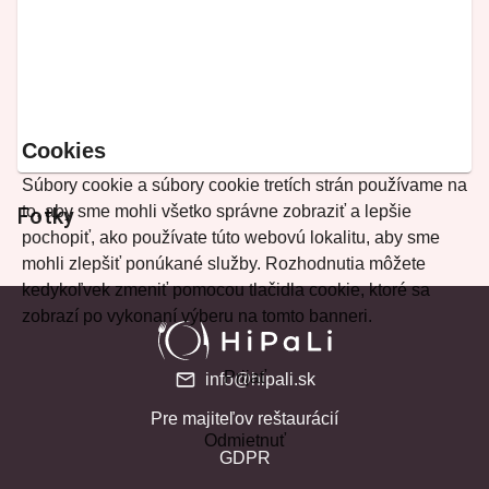
Cookies
Súbory cookie a súbory cookie tretích strán používame na
to, aby sme mohli všetko správne zobraziť a lepšie
Fotky
pochopiť, ako používate túto webovú lokalitu, aby sme
mohli zlepšiť ponúkané služby. Rozhodnutia môžete
kedykoľvek zmeniť pomocou tlačidla cookie, ktoré sa
zobrazí po vykonaní výberu na tomto banneri.
Prijať
info@hipali.sk
Pre majiteľov reštaurácií
Odmietnuť
GDPR