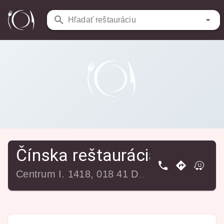
Reštaurácie
/
Čínska reštaurácia Zlatý Lotos
Hľadať reštauráciu
Čínska reštaurácia Zlatý L
Centrum I. 1418, 018 41 Dubnica nad Váhom, Slovensko