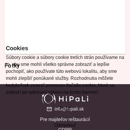
Cookies
Súbory cookie a súbory cookie tretích strán používame na
to, aby sme mohli všetko správne zobraziť a lepšie
Fotky
pochopiť, ako používate túto webovú lokalitu, aby sme
mohli zlepšiť ponúkané služby. Rozhodnutia môžete
kedykoľvek zmeniť pomocou tlačidla cookie, ktoré sa
zobrazí po vykonaní výberu na tomto banneri.
Prijať
info@hipali.sk
Pre majiteľov reštaurácií
Odmietnuť
GDPR