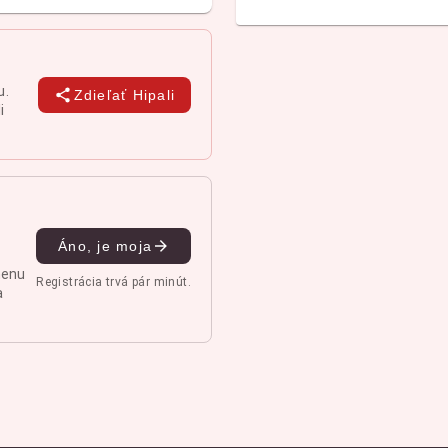
u.
Zdieľať Hipali
i
Áno, je moja
menu
Registrácia trvá pár minút.
a