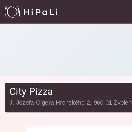
Reštaurácie
/
City Pizza
City Pizza
J, Jozefa Cígera Hronského 2, 960 01 Zvolen