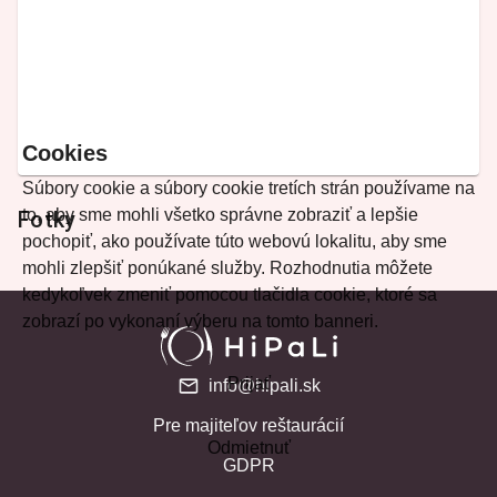
Cookies
Súbory cookie a súbory cookie tretích strán používame na
to, aby sme mohli všetko správne zobraziť a lepšie
Fotky
pochopiť, ako používate túto webovú lokalitu, aby sme
mohli zlepšiť ponúkané služby. Rozhodnutia môžete
kedykoľvek zmeniť pomocou tlačidla cookie, ktoré sa
zobrazí po vykonaní výberu na tomto banneri.
Prijať
info@hipali.sk
Pre majiteľov reštaurácií
Odmietnuť
GDPR