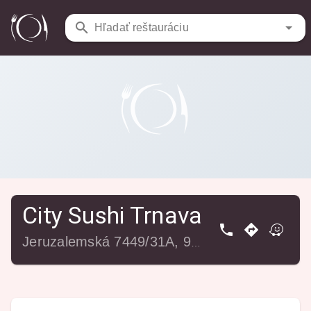
Reštaurácie
/
City Sushi Trnava
Hľadať reštauráciu
City Sushi Trnava
Jeruzalemská 7449/31A, 917 01 Trnava, Slovensko