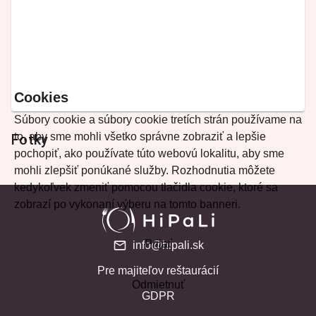
Cookies
Súbory cookie a súbory cookie tretích strán používame na
to, aby sme mohli všetko správne zobraziť a lepšie
Fotky
pochopiť, ako používate túto webovú lokalitu, aby sme
mohli zlepšiť ponúkané služby. Rozhodnutia môžete
kedykoľvek zmeniť pomocou tlačidla cookie, ktoré sa
zobrazí po vykonaní výberu na tomto banneri.
Prijať
info@hipali.sk
Pre majiteľov reštaurácií
Odmietnuť
GDPR