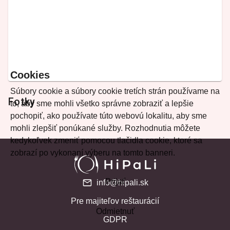
Cookies
Súbory cookie a súbory cookie tretích strán používame na
Fotky
to, aby sme mohli všetko správne zobraziť a lepšie
pochopiť, ako používate túto webovú lokalitu, aby sme
mohli zlepšiť ponúkané služby. Rozhodnutia môžete
kedykoľvek zmeniť pomocou tlačidla cookie, ktoré sa
zobrazí po vykonaní výberu na tomto banneri.
Prijať
info@hipali.sk
Pre majiteľov reštaurácií
Odmietnuť
GDPR