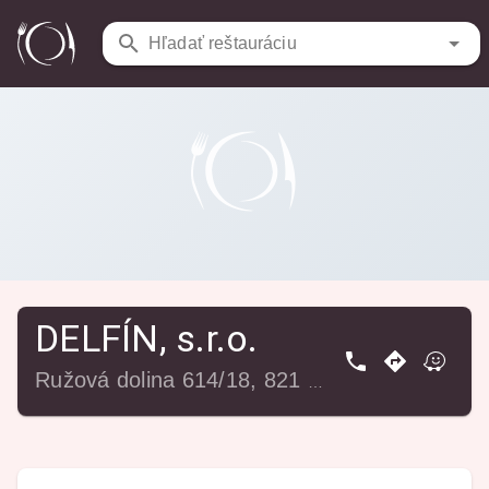
Reštaurácie
/
DELFÍN, s.r.o.
Hľadať reštauráciu
DELFÍN, s.r.o.
Ružová dolina 614/18, 821 09 Bratislava-Ružinov, Slovensko