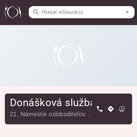
Donášková služba Restaurant & Pizzeria
Hľadať reštauráciu
Reštaurácie
/
Taverna
Donášková služba Restaura
21, Námestie osloboditeľov 1411, 040 01 Košice-Staré Mesto, Slovensko