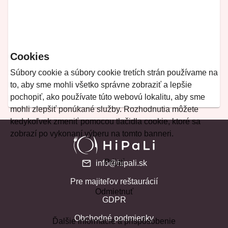
Cookies
Súbory cookie a súbory cookie tretích strán používame na
to, aby sme mohli všetko správne zobraziť a lepšie
pochopiť, ako používate túto webovú lokalitu, aby sme
mohli zlepšiť ponúkané služby. Rozhodnutia môžete
kedykoľvek zmeniť pomocou tlačidla cookie, ktoré sa
zobrazí po vykonaní výberu na tomto banneri.
Prijať
info@hipali.sk
Pre majiteľov reštaurácií
Odmietnuť
GDPR
Obchodné podmienky
Ďalšie informácie a prispôsobenie