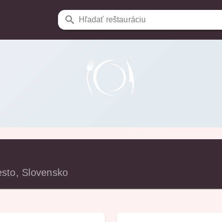
Hľadať reštauráciu
esto, Slovensko