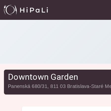
Reštaurácie
/
Downtown Garden
Downtown Garden
Panenská 680/31, 811 03 Bratislava-Staré M