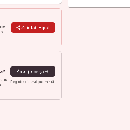
nné
Zdieľať Hipali
 o
ia?
Áno, je moja
menu
Registrácia trvá pár minút.
a