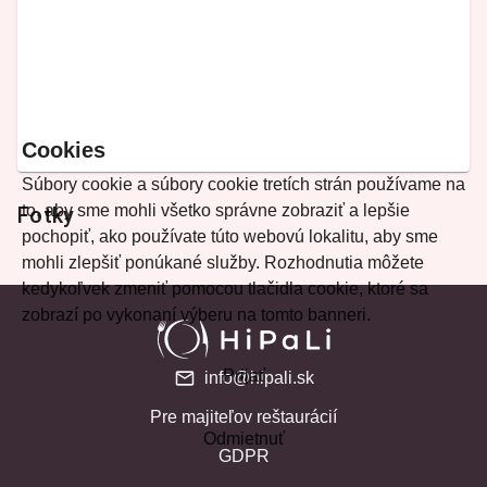
Cookies
Súbory cookie a súbory cookie tretích strán používame na
to, aby sme mohli všetko správne zobraziť a lepšie
Fotky
pochopiť, ako používate túto webovú lokalitu, aby sme
mohli zlepšiť ponúkané služby. Rozhodnutia môžete
kedykoľvek zmeniť pomocou tlačidla cookie, ktoré sa
zobrazí po vykonaní výberu na tomto banneri.
Prijať
info@hipali.sk
Pre majiteľov reštaurácií
Odmietnuť
GDPR