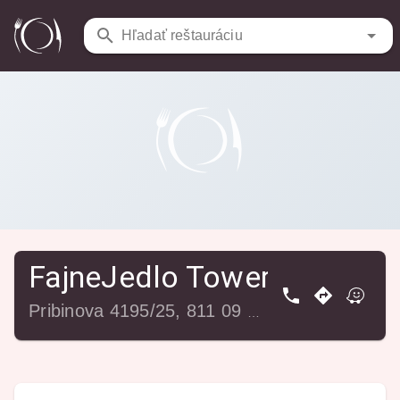
Reštaurácie
/
FajneJedlo Tower
Hľadať reštauráciu
FajneJedlo Tower
Pribinova 4195/25, 811 09 Bratislava, Slovensko