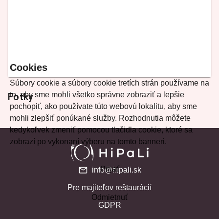
Cookies
Súbory cookie a súbory cookie tretích strán používame na
to, aby sme mohli všetko správne zobraziť a lepšie
Fotky
pochopiť, ako používate túto webovú lokalitu, aby sme
mohli zlepšiť ponúkané služby. Rozhodnutia môžete
kedykoľvek zmeniť pomocou tlačidla cookie, ktoré sa
zobrazí po vykonaní výberu na tomto banneri.
Prijať
info@hipali.sk
Pre majiteľov reštaurácií
Odmietnuť
GDPR