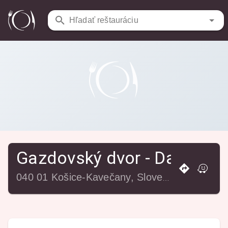
Reštaurácie
/
Gazdovský dvor - Daktari
Hľadať reštauráciu
Gazdovský dvor - Daktari
040 01 Košice-Kavečany, Slovensko