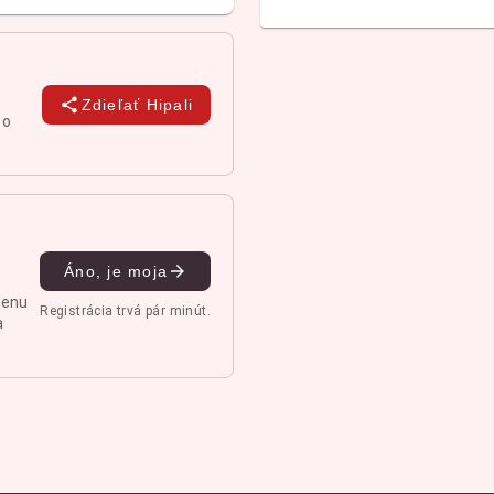
Zdieľať Hipali
 o
Áno, je moja
menu
Registrácia trvá pár minút.
a