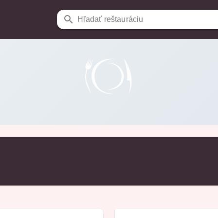
Hľadať reštauráciu