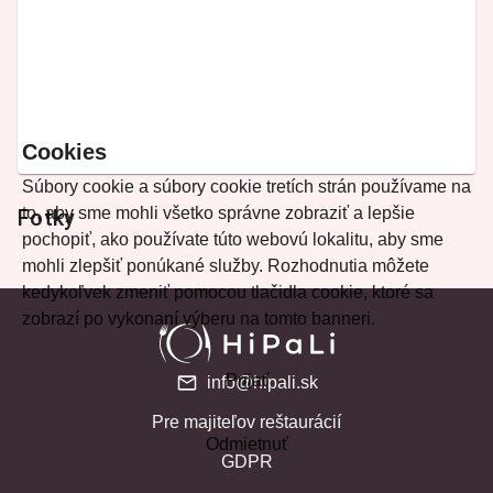
Cookies
Súbory cookie a súbory cookie tretích strán používame na
to, aby sme mohli všetko správne zobraziť a lepšie
Fotky
pochopiť, ako používate túto webovú lokalitu, aby sme
mohli zlepšiť ponúkané služby. Rozhodnutia môžete
kedykoľvek zmeniť pomocou tlačidla cookie, ktoré sa
zobrazí po vykonaní výberu na tomto banneri.
Prijať
info@hipali.sk
Pre majiteľov reštaurácií
Odmietnuť
GDPR