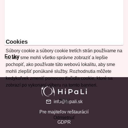
Cookies
Súbory cookie a súbory cookie tretích strán používame na
Fotky
to, aby sme mohli všetko správne zobraziť a lepšie
pochopiť, ako používate túto webovú lokalitu, aby sme
mohli zlepšiť ponúkané služby. Rozhodnutia môžete
kedykoľvek zmeniť pomocou tlačidla cookie, ktoré sa
zobrazí po vykonaní výberu na tomto banneri.
Prijať
info@hipali.sk
Pre majiteľov reštaurácií
Odmietnuť
GDPR