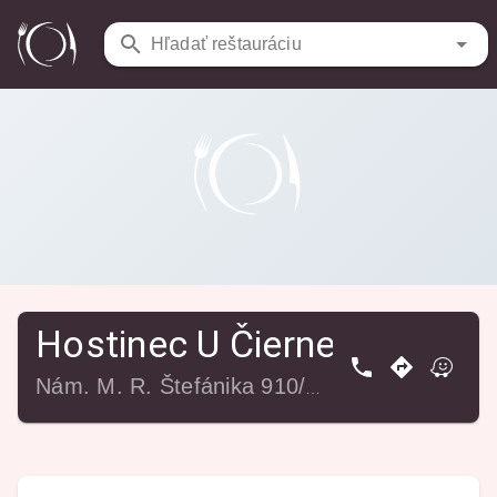
Reštaurácie
/
Hostinec U Čierneho Psa
Hľadať reštauráciu
Hostinec U Čierneho Psa
Nám. M. R. Štefánika 910/14, Komárno, 945 01 Komárno, Slovensko