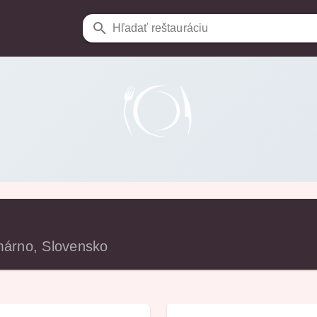
Hľadať reštauráciu
márno, Slovensko