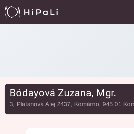
Reštaurácie
/
Bódayová Zuzana, Mgr.
Bódayová Zuzana, Mgr.
3, Platanová Alej 2437, Komárno, 945 01 Ko