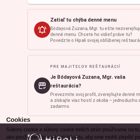
Zatiaľ tu chýba denné menu
Bódayová Zuzana, Mgr. tu ešte nezverejňuj
denné menu. Chcete ho vidieť práve tu?
Povedzte o Hipali svojej obľúbenej reštaurác
PRE MAJITEĽOV REŠTAURÁCIÍ
Je Bódayová Zuzana, Mgr. vaša
reštaurácia?
Prevezmite svoj profil, zverejňujte denné 
a získajte viac hostí z okolia – jednoducho 
zadarmo.
Cookies
Súbory cookie a súbory cookie tretích strán používame na to
ako používate túto webovú lokalitu, aby sme mohli zlepšiť