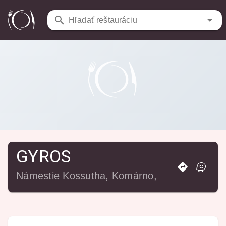
Reštaurácie
/
GYROS
Hľadať reštauráciu
GYROS
Námestie Kossutha, Komárno, 945 01 Komárno, Slovensko