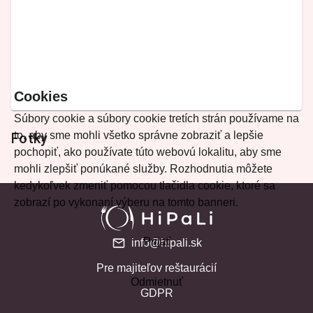
Cookies
Súbory cookie a súbory cookie tretích strán používame na
to, aby sme mohli všetko správne zobraziť a lepšie
Fotky
pochopiť, ako používate túto webovú lokalitu, aby sme
mohli zlepšiť ponúkané služby. Rozhodnutia môžete
kedykoľvek zmeniť pomocou tlačidla cookie, ktoré sa
zobrazí po vykonaní výberu na tomto banneri.
Prijať
info@hipali.sk
Pre majiteľov reštaurácií
Odmietnuť
GDPR