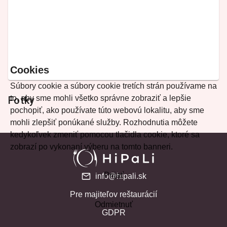
Cookies
Súbory cookie a súbory cookie tretích strán používame na
to, aby sme mohli všetko správne zobraziť a lepšie
Fotky
pochopiť, ako používate túto webovú lokalitu, aby sme
mohli zlepšiť ponúkané služby. Rozhodnutia môžete
kedykoľvek zmeniť pomocou tlačidla cookie, ktoré sa
zobrazí po vykonaní výberu na tomto banneri.
Prijať
info@hipali.sk
Pre majiteľov reštaurácií
Odmietnuť
GDPR