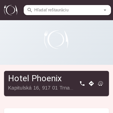
Reštaurácie
/
Hotel Phoenix
Hľadať reštauráciu
Hotel Phoenix
Kapitulská 16, 917 01 Trnava, Slovensko