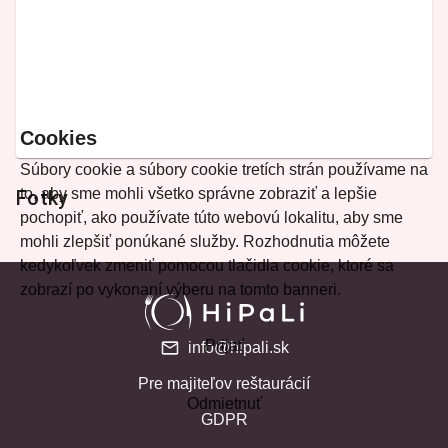
Cookies
Súbory cookie a súbory cookie tretích strán používame na
to, aby sme mohli všetko správne zobraziť a lepšie
Fotky
pochopiť, ako používate túto webovú lokalitu, aby sme
mohli zlepšiť ponúkané služby. Rozhodnutia môžete
kedykoľvek zmeniť pomocou tlačidla cookie, ktoré sa
zobrazí po vykonaní výberu na tomto banneri.
Prijať
info@hipali.sk
Pre majiteľov reštaurácií
Odmietnuť
GDPR