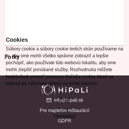
Cookies
Súbory cookie a súbory cookie tretích strán používame na
to, aby sme mohli všetko správne zobraziť a lepšie
Fotky
pochopiť, ako používate túto webovú lokalitu, aby sme
mohli zlepšiť ponúkané služby. Rozhodnutia môžete
kedykoľvek zmeniť pomocou tlačidla cookie, ktoré sa
zobrazí po vykonaní výberu na tomto banneri.
Prijať
info@hipali.sk
Pre majiteľov reštaurácií
Odmietnuť
GDPR