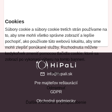
Cookies
Súbory cookie a súbory cookie tretích strán používame na
to, aby sme mohli všetko správne zobraziť a lepšie
pochopiť, ako používate túto webovú lokalitu, aby sme
mohli zlepšiť ponúkané služby. Rozhodnutia môžete
kedykoľvek zmeniť pomocou tlačidla cookie, ktoré sa
zobrazí po vykonaní výberu na tomto banneri.
Prijať
info@hipali.sk
Pre majiteľov reštaurácií
Odmietnuť
GDPR
Obchodné podmienky
Ďalšie informácie a prispôsobenie