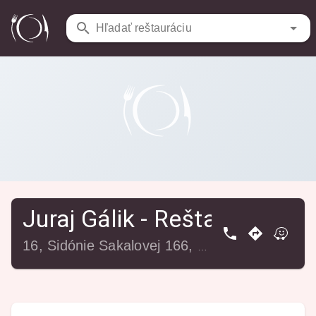
Reštaurácie
/
Juraj Gálik - Reštaurácia u pandúra
Hľadať reštauráciu
Juraj Gálik - Reštaurácia u
16, Sidónie Sakalovej 166, 014 01 Bytča, Slovensko