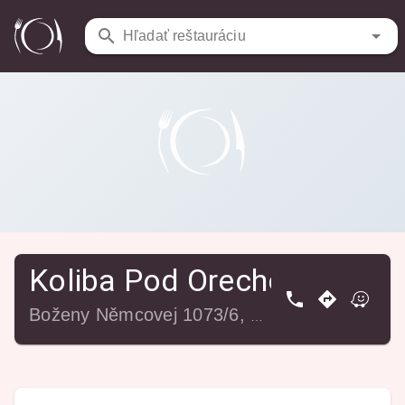
Reštaurácie
/
Koliba Pod Orechom
Hľadať reštauráciu
Koliba Pod Orechom
Boženy Němcovej 1073/6, 977 01 Brezno, Slovensko