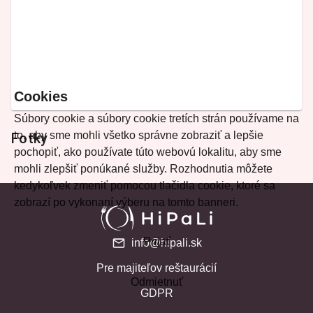
Cookies
Súbory cookie a súbory cookie tretích strán používame na
to, aby sme mohli všetko správne zobraziť a lepšie
Fotky
pochopiť, ako používate túto webovú lokalitu, aby sme
mohli zlepšiť ponúkané služby. Rozhodnutia môžete
kedykoľvek zmeniť pomocou tlačidla cookie, ktoré sa
zobrazí po vykonaní výberu na tomto banneri.
Prijať
info@hipali.sk
Pre majiteľov reštaurácií
Odmietnuť
GDPR