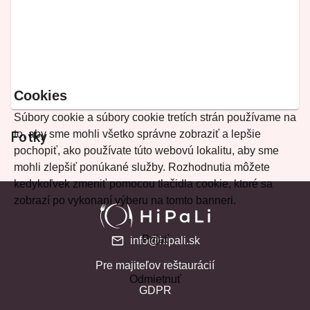
Cookies
Súbory cookie a súbory cookie tretích strán používame na
to, aby sme mohli všetko správne zobraziť a lepšie
Fotky
pochopiť, ako používate túto webovú lokalitu, aby sme
mohli zlepšiť ponúkané služby. Rozhodnutia môžete
kedykoľvek zmeniť pomocou tlačidla cookie, ktoré sa
zobrazí po vykonaní výberu na tomto banneri.
Prijať
info@hipali.sk
Pre majiteľov reštaurácií
Odmietnuť
GDPR