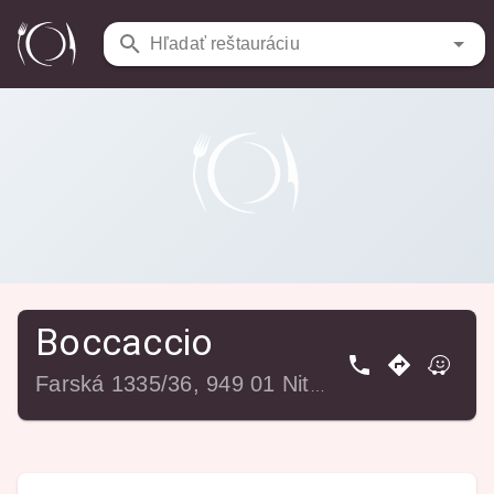
Reštaurácie
/
Boccaccio
Hľadať reštauráciu
Boccaccio
Farská 1335/36, 949 01 Nitra, Slovensko