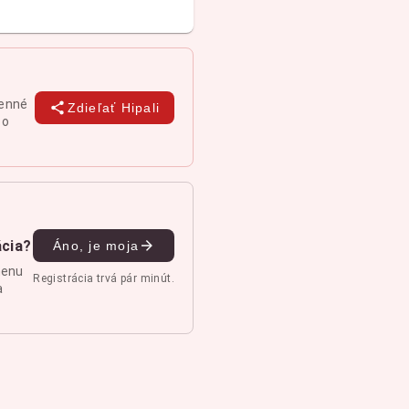
denné
Zdieľať Hipali
 o
ácia?
Áno, je moja
menu
Registrácia trvá pár minút.
a