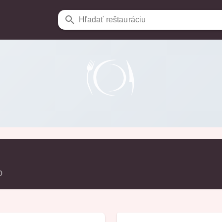
Hľadať reštauráciu
o