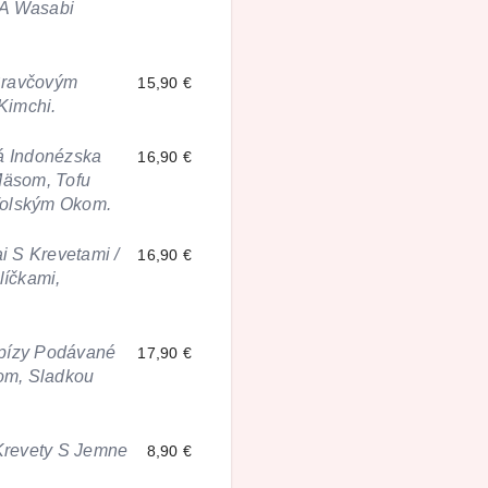
 A Wasabi
Bravčovým
15,90 €
Kimchi.
á Indonézska
16,90 €
äsom, Tofu
Volským Okom.
 S Krevetami /
16,90 €
íčkami,
Špízy Podávané
17,90 €
om, Sladkou
 Krevety S Jemne
8,90 €