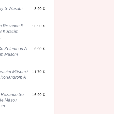
ty S Wasabi
8,90 €
n Rezance S
16,90 €
S Kuracím
.
So Zeleninou A
16,90 €
zím Mäsom
uracím Mäsom /
11,70 €
, Koriandrom A
é Rezance So
16,90 €
ie Mäso /
om.