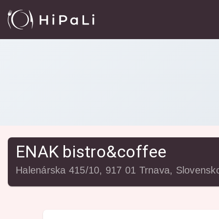
Reštaurácie
/
ENAK bistro&coffee
ENAK bistro&coffee
Halenárska 415/10, 917 01 Trnava, Slovensk