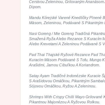
Čerstvou Zeleninou, Grilovaným Ananásom
Dipom.
Mandu Kórejské Varené Knedličky Plnené 
Mäsom, Zeleninou, Podávané S Pikantným 
Nasi Goreng / Mie Goreng Tradičná Pikantn
Smažená Ryža Alebo Rezance S Kuracím M
Alebo Krevetami A Zeleninou Podávané S 
Pad Thai Thajské Ryžové Rezance Pad Thai
Kuracím Mäsom Podávané S Tofu, Mungo Kl
Arašidmi, Jarnou Cibuľkou A Koriandrom.
Satay Ayam Tradičné Indonézske Kuracie 
S Arašidovou Omáčkou, Pikantným Sambal
Sójovou Omáčkou, Ryžou A Zeleninou.
Shrimps With Crispy Chilli Mayo Grilované
Pikantnou Majonézou A Ryžovou Rolkou.