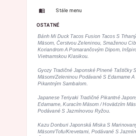
Stále menu
OSTATNÉ
Bánh Mi Duck Tacos Fusion Tacos S Trhan
Mäsom, Čerstvou Zeleninou, Smaženou Cib
Koriandrom A Pomarančovým Dipom, Inšpir
Vietnamskou Klasikou.
Gyozy Tradičné Japonské Plnené Taštičky 
Mäsom/Zeleninou Podávané S Edamame A
Pikantným Sambalom.
Japanese Teriyaki Tradičné Pikantné Japon
Edamame, Kuracím Mäsom / Hovädzím Mäso
Podávané S Jazmínovou Ryžou.
Kazu Donburi Japonská Miska S Marinova
Mäsom/Tofu/Krevetami, Podávané S Jazmí