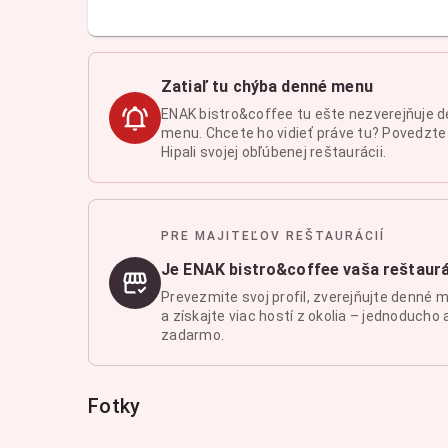
Zatiaľ tu chýba denné menu
ENAK bistro&coffee tu ešte nezverejňuje 
menu. Chcete ho vidieť práve tu? Povedzte
Hipali svojej obľúbenej reštaurácii.
PRE MAJITEĽOV REŠTAURÁCIÍ
Je ENAK bistro&coffee vaša reštaur
Prevezmite svoj profil, zverejňujte denné 
a získajte viac hostí z okolia – jednoducho 
zadarmo.
Fotky