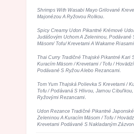
Shrimps With Wasabi Mayo Grilované Kreve
Majonézou A Ryžovou Rolkou.
Spicy Creamy Udon Pikantné Krémové Udo
Judášovým Uchom A Zeleninou, Podávané 
Mäsom/ Tofu/ Krevetami A Wakame Riasami
Thai Curry Tradičné Thajské Pikantné Kari 
Kuracím Mäsom / Krevetami / Tofu / Hoväd
Podávané S Ryžou Alebo Rezancami.
Tom Yum Thajská Polievka S Krevetami / K
Tofu / Podávaná S Hlivou, Jarnou Cibuľkou
Ryžovými Rezancami.
Udon Rezance Tradičné Pikantné Japonsk
Zeleninou A Kuracím Mäsom / Tofu / Hovädz
Krevetami Podávané S Nakladaným Zázvor