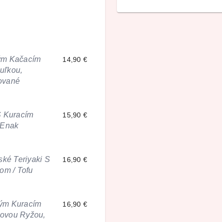
ým Kačacím
14,90 €
uľkou,
ované
S Kuracím
15,90 €
 Enak
ské Teriyaki S
16,90 €
m / Tofu
ným Kuracím
16,90 €
novou Ryžou,