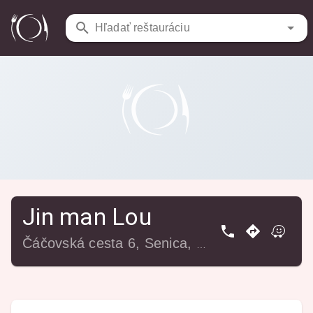
Reštaurácie
/
Jin man Lou
Hľadať reštauráciu
Jin man Lou
Čáčovská cesta 6, Senica, 905 01 Senica, Slovensko