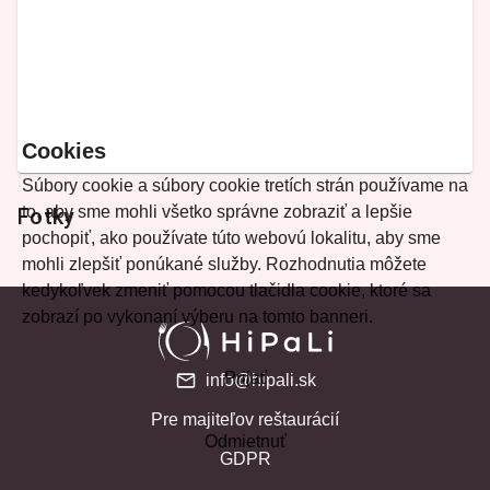
Cookies
Súbory cookie a súbory cookie tretích strán používame na
to, aby sme mohli všetko správne zobraziť a lepšie
Fotky
pochopiť, ako používate túto webovú lokalitu, aby sme
mohli zlepšiť ponúkané služby. Rozhodnutia môžete
kedykoľvek zmeniť pomocou tlačidla cookie, ktoré sa
zobrazí po vykonaní výberu na tomto banneri.
Prijať
info@hipali.sk
Pre majiteľov reštaurácií
Odmietnuť
GDPR